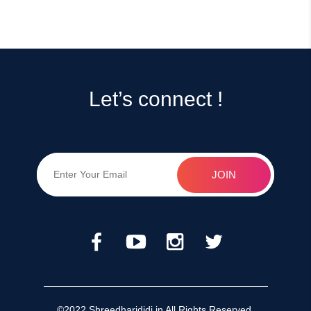
Let’s connect !
©
2022 Shreedharididi.in All Rights Reserved.