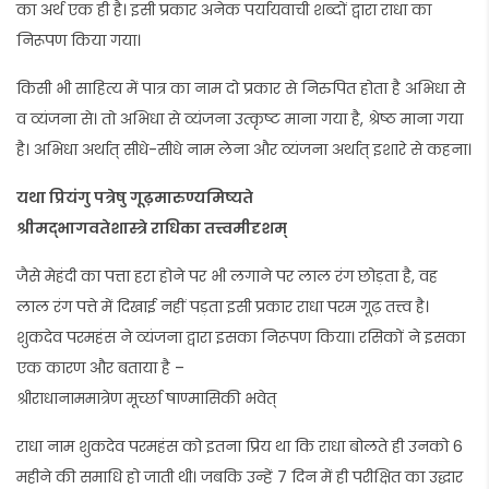
का अर्थ एक ही है। इसी प्रकार अनेक पर्यायवाची शब्दों द्वारा राधा का
निरूपण किया गया।
किसी भी साहित्य में पात्र का नाम दो प्रकार से निरुपित होता है अभिधा से
व व्यंजना से। तो अभिधा से व्यंजना उत्कृष्ट माना गया है, श्रेष्ठ माना गया
है। अभिधा अर्थात् सीधे-सीधे नाम लेना और व्यंजना अर्थात् इशारे से कहना।
यथा प्रियंगु पत्रेषु गूढ़मारुण्यमिष्यते
श्रीमद्भागवतेशास्त्रे राधिका तत्त्वमीदृशम्
जैसे मेहंदी का पत्ता हरा होने पर भी लगाने पर लाल रंग छोड़ता है, वह
लाल रंग पत्ते में दिखाई नहीं पड़ता इसी प्रकार राधा परम गूढ़ तत्त्व है।
शुकदेव परमहंस ने व्यंजना द्वारा इसका निरूपण किया। रसिकों ने इसका
एक कारण और बताया है –
श्रीराधानाममात्रेण मूर्च्छा षाण्मासिकी भवेत्
राधा नाम शुकदेव परमहंस को इतना प्रिय था कि राधा बोलते ही उनको 6
महीने की समाधि हो जाती थी। जबकि उन्हें 7 दिन में ही परीक्षित का उद्धार