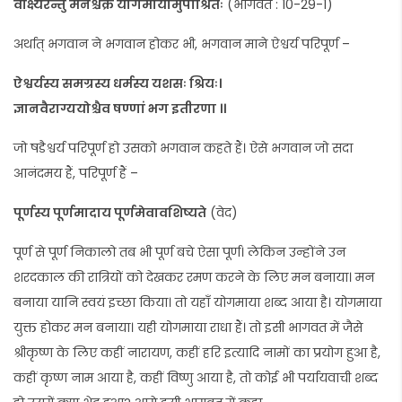
वीक्ष्यरन्तुं मनश्चक्रे योगमायामुपाश्रितः
(भागवत : 10-29-1)
अर्थात् भगवान ने भगवान होकर भी, भगवान माने ऐश्वर्य परिपूर्ण –
ऐश्वर्यस्य समग्रस्य धर्मस्य यशसः श्रियः।
ज्ञानवैराग्ययोश्चैव षण्णां भग इतीरणा ।।
जो षडैश्वर्य परिपूर्ण हो उसको भगवान कहते हैं। ऐसे भगवान जो सदा
आनंदमय हैं, परिपूर्ण हैं –
पूर्णस्य पूर्णमादाय पूर्णमेवावशिष्यते
(वेद)
पूर्ण से पूर्ण निकालो तब भी पूर्ण बचे ऐसा पूर्ण। लेकिन उन्होंने उन
शरदकाल की रात्रियों को देखकर रमण करने के लिए मन बनाया। मन
बनाया यानि स्वयं इच्छा किया। तो यहाँ योगमाया शब्द आया है। योगमाया
युक्त होकर मन बनाया। यही योगमाया राधा हैं। तो इसी भागवत में जैसे
श्रीकृष्ण के लिए कहीं नारायण, कहीं हरि इत्यादि नामों का प्रयोग हुआ है,
कहीं कृष्ण नाम आया है, कहीं विष्णु आया है, तो कोई भी पर्यायवाची शब्द