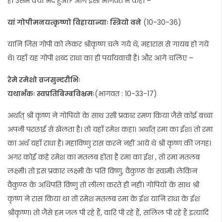
हो उसमें क्या भेद हुआ? आगे इसी भागवत में कहा –
यां गोपीमनयत्कृष्णो विहायान्याः स्त्रियो वने
(10-30-36)
यानि जिस गोपी को लेकर श्रीकृष्ण चले गये थे, महारास से गायब हो गये
थे। यहाँ यह गोपी शब्द राधा का ही पर्यायवाची है। और आगे चलिए –
रेमे रमेशो व्रजसुन्दरीभिः
यथार्भकः स्वप्रतिबिम्बविभ्रमः
(भागवत : 10-33-17)
अर्थात् श्री कृष्ण ने गोपियों के साथ उसी प्रकार रमण किया जैसे कोई बच्चा
अपनी परछाई से खेलता है। तो यहाँ रमेश कहा। अर्थात् रमा का ईश। तो रमा
का अर्थ यहाँ राधा है। महाविष्णु रास करने नहीं आये थे श्री कृष्ण की जगह।
अगर कोई कहे रमेश का मतलब होता है रमा का ईश , तो रमा मतलब
लक्ष्मी। तो इस प्रकार लक्ष्मी के पति विष्णु, वैकुण्ठ के स्वामी। लेकिन
वैकुण्ठ के अधिपति विष्णु तो लीला करते ही नहीं। गोपियों के साथ श्री
कृष्ण ने रास किया था तो रमेश मतलब रमा के ईश यानि राधा के ईश
श्रीकृष्ण। तो जैसे हम जल पी रहे हैं, वारि पी रहे हैं, सलिल पी रहे हैं इत्यादि