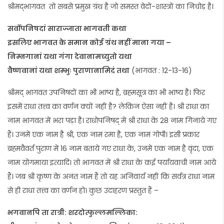
श्रीमद्भागवत तो सबसे प्रमुख ग्रंथ है जो समस्त वेदों-शास्त्रों का निचोड़ है।
सर्वोपनिषदां साराज्जाता भागवती कथा
इसलिए भागवत के समान कोई ग्रंथ नहीं माना गया –
निम्नगानां यथा गंगा देवानामच्युतो यथा
वैष्णवानां यथा शम्भुः पुराणानामिदं तथा
(भागवत : 12-13-16)
श्रीमद् भागवत उपनिषदों का भी भाष्य है, ब्रह्मसूत्र का भी भाष्य है। फिर
इसमें राधा तत्त्व का वर्णन क्यों नहीं है? लेकिन ऐसा नहीं है। श्री राधा का
नाम भागवत में भरा पड़ा है। राधोपनिषद् में श्री राधा के 28 नाम गिनाये गए
हैं। उनमें एक नाम है श्री, एक नाम रमा है, एक नाम गोपी। इसी प्रकार
ब्रह्मवैवर्त पुराण में 16 नाम बताये गए राधा के, उनमें एक नाम है वृंदा, एक
नाम योगमाया इत्यादि। तो भागवत में श्री राधा के कई पर्यायवाची नाम आये
हैं। जब श्री कृष्ण के अनंत नाम हैं तो यह अनिवार्य नहीं कि सर्वत्र राधा नाम
से ही राधा तत्त्व का वर्णन हो। कुछ उदाहरण प्रस्तुत हैं –
भगवानपि ता रात्री: शरदोत्फुल्लमल्लिका: