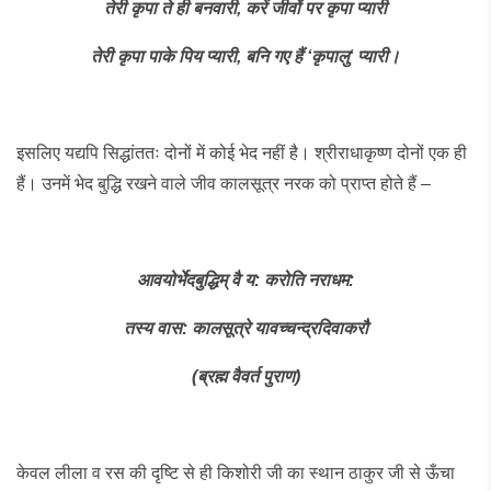
तेरी
कृपा
ते
ही
बनवारी
,
करें
जीवों
पर
कृपा
प्यारी
तेरी
कृपा
पाके
पिय
प्यारी
,
बनि
गए
हैं
‘
कृपालु
‘
प्यारी।
इसलिए यद्यपि सिद्धांततः दोनों में कोई भेद नहीं है। श्रीराधाकृष्ण दोनों एक ही
हैं। उनमें भेद बुद्धि रखने वाले जीव कालसूत्र नरक को प्राप्त होते हैं –
आवयोर्भेदबुद्धिम्
वै
य
:
करोति
नराधम
:
तस्य
वास
:
कालसूत्रे
यावच्चन्द्रदिवाकरौ
(
ब्रह्म
वैवर्त
पुराण
)
केवल लीला व रस की दृष्टि से ही किशोरी जी का स्थान ठाकुर जी से ऊँचा