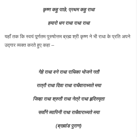
कृष्ण
कहु
पाछे
,
प्रथम
कहु
राधा
हमारो
धन
राधा
राधा
राधा
यहाँ तक कि स्वयं पूर्णतम पुरुषोत्तम ब्रह्म श्री कृष्ण ने भी राधा के प्रति अपने
उद्गार व्यक्त करते हुए कहा –
गेहे
राधा
वने
राधा
राधिका
भोजने
गतौ
रात्रौ
राधा
दिवा
राधा
राधैवाराध्यते
मया
जिव्हा
राधा
श्रुतौ
राधा
नेत्रे
राधा
हृदिस्मृता
सर्वांगे
व्यापिनी
राधा
राधैवाराध्यते
मया
(
ब्रह्मांड
पुराण
)