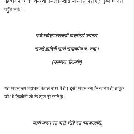
महाभाव की मादन अवस्था केवल किशोरी जी की है, वहाँ श्री कृष्ण भी नहीं
पहुँच सके –
सर्वभावोद्गमोल्लासी
मादनोऽयं
परात्पर
:
राजते
ह्लादिनी
सारो
राधायामेव
य
:
सदा।
(
उज्ज्वल
नीलमणि
)
यह मादनाख्य महाभाव केवल राधा में है। इसी मादन रस के कारण ही ठाकुर
जी भी किशोरी जी के दास हो जाते हैं।
प्यारी
मादन
रस
वारी
,
जेहि
रस
वश
बनवारी
,