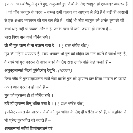
इस अगाध भवसिंधु में डूबते हुए, अकुलाते हुए जीवों के लिए सद्गुरु ही एकमात्र आश्रय हैं
। जो जीव सद्गुरु के चरण – कमल रूपी जहाज का आश्रय ले लेते हैं वे बड़ी ही आसानी
से इस अथाह भवसागर को पार कर लेते हैं। कोई भी जीव सद्गुरु की अनंत कृपाओं की
कभी थाह नहीं पा सकता और न ही उनके ऋण से कभी उऋण हो सकता है –
सारा विश्व दान करो गोविंद राधे।
तो भी गुरु ऋण ते ना उऋण करा दे ।।
( राधा गोविंद गीत )
गुरु की महिमा अपरंपार है, स्वयं भगवान भी गुरु की महिमा का गान करने में समर्थ नहीं हैं,
वे स्वयं भी गुरु पदरज से पावन बनने के लिए सदा उनके पीछे पीछे चलते हैं –
अनुब्रजाम्यहं नित्यं पूयेयेत्यंघृ रेणुभि
:
(भागवत )
जिस जीव ने गुरुआज्ञापालन रूपी सेवा करके गुरु को प्रसन्न कर लिया भगवान तो उससे
अपने आप प्रसन्न हो जाते हैं –
गुरु जो प्रसन्न हो तो गोविंद राधे ।
हरि हों प्रसन्न बिनु भक्ति बता दे ।।
( राधा गोविंद गीत )
इसलिए समस्त वेद शास्त्र जीवों को गुरु भक्ति के लिए ही प्रेरित करते हैं, भगवद्भक्ति से
भी श्रेष्ठ गुरुभक्ति को बताते हैं –
आराधनानां सर्वेषां विष्णोराराधनं परं।